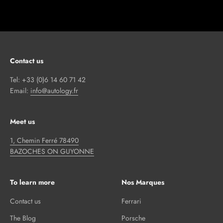
Contact us
Tel: +33 (0)6 14 60 71 42
Email:
info@autology.fr
Meet us
1, Chemin Ferré 78490
BAZOCHES ON GUYONNE
To learn more
Nos Marques
Contact us
Ferrari
The Blog
Porsche