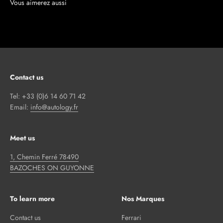
Contact us
Tel: +33 (0)6 14 60 71 42
Email:
info@autology.fr
Meet us
1, Chemin Ferré 78490
BAZOCHES ON GUYONNE
To learn more
Nos Marques
Contact us
Ferrari