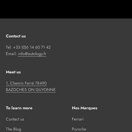
Contact us
Tel: +33 (0)6 14 60 71 42
Email:
info@autology.fr
Meet us
1, Chemin Ferré 78490
BAZOCHES ON GUYONNE
To learn more
Nos Marques
Contact us
Ferrari
The Blog
Porsche