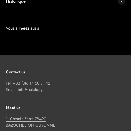
Historique
Contact us
Tel: +33 (0)6 14 60 71 42
Email:
info@autology.fr
Meet us
1, Chemin Ferré 78490
BAZOCHES ON GUYONNE