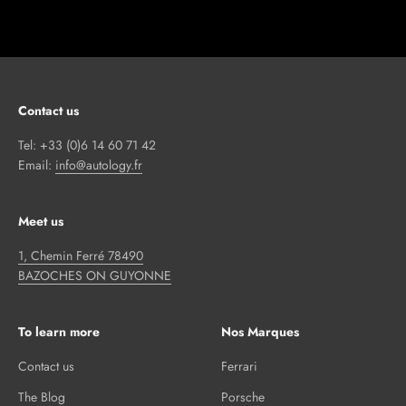
Contact us
Tel: +33 (0)6 14 60 71 42
Email:
info@autology.fr
Meet us
1, Chemin Ferré 78490
BAZOCHES ON GUYONNE
To learn more
Nos Marques
Contact us
Ferrari
The Blog
Porsche