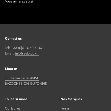
Contact us
Tel: +33 (0)6 14 60 71 42
Email:
info@autology.fr
Meet us
1, Chemin Ferré 78490
BAZOCHES ON GUYONNE
To learn more
Nos Marques
Contact us
Ferrari