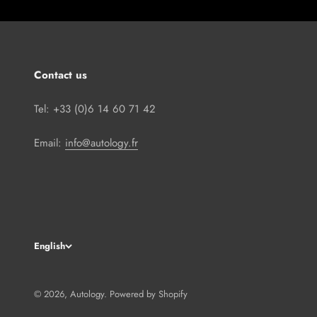
Contact us
Tel: +33 (0)6 14 60 71 42
Email:
info@autology.fr
English
© 2026, Autology.
Powered by Shopify