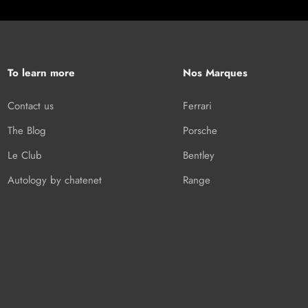
To learn more
Nos Marques
Contact us
Ferrari
The Blog
Porsche
Le Club
Bentley
Autology by chatenet
Range