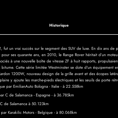
Historique
, fut un vrai succès sur le segment des SUV de luxe. En dix ans de 
t pour ses quarante ans, en 2010, le Range Rover héritait d’un moteur
sociés à une nouvelle boîte de vitesse ZF à huit rapports, propulsai
s bitume. Cette série limitée Westminster se dote d'un équipement e
ardon 1200W, nouveau design de la grille avant et des écopes latéral
re y ajoute les marche-pieds électriques et les seuils de porte rétro
ue par EmilianAuto Bologna - Italie - à 22.558km
 par C de Salamanca - Espagne - à 36.785km
r C de Salamanca à 50.123km
 par Karakilic Motors - Belgique - à 80.068km