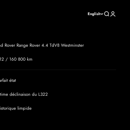
Search
Login
English
nd Rover Range Rover 4.4 TdV8 Westminster
12 / 160 800 km
arfait état
ltime déclinaison du L322
istorique limpide