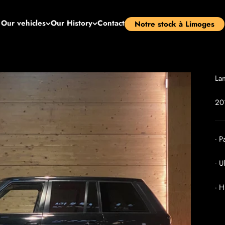
Our vehicles
Our History
Contact
Notre stock à Limoges
La
20
- P
- U
- H