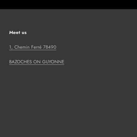
Meet us
1, Chemin Ferré 78490
BAZOCHES ON GUYONNE