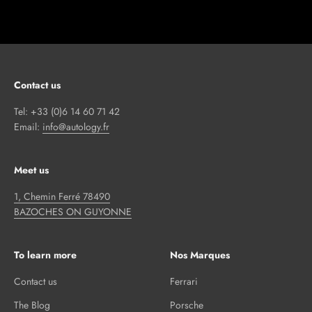
Contact us
Tel: +33 (0)6 14 60 71 42
Email:
info@autology.fr
Meet us
1, Chemin Ferré 78490
BAZOCHES ON GUYONNE
To learn more
Nos Marques
Contact us
Ferrari
The Blog
Porsche