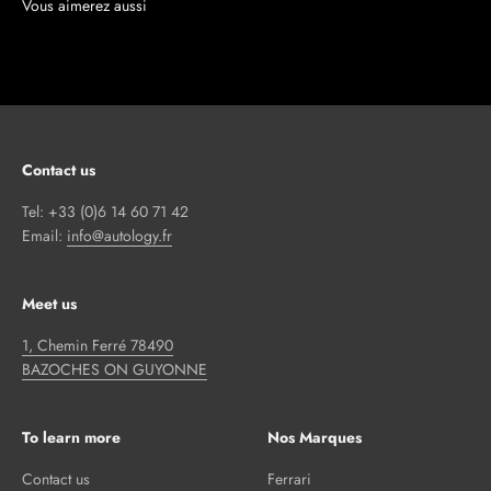
Contact us
Tel: +33 (0)6 14 60 71 42
Email:
info@autology.fr
Meet us
1, Chemin Ferré 78490
BAZOCHES ON GUYONNE
To learn more
Nos Marques
Contact us
Ferrari