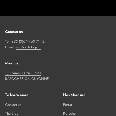
Contact us
Tel: +33 (0)6 14 60 71 42
Email:
info@autology.fr
Meet us
1, Chemin Ferré 78490
BAZOCHES ON GUYONNE
To learn more
Nos Marques
Contact us
Ferrari
The Blog
Porsche