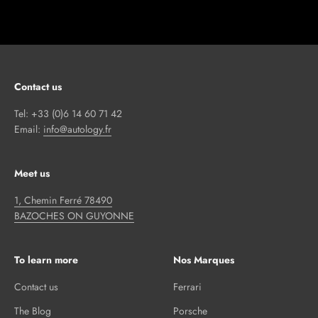
Contact us
Tel: +33 (0)6 14 60 71 42
Email:
info@autology.fr
Meet us
1, Chemin Ferré 78490
BAZOCHES ON GUYONNE
To learn more
Nos Marques
Contact us
Ferrari
The Blog
Porsche