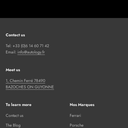
Contact us
Tel: +33 (0)6 14 60 71 42
Email:
info@autology.fr
Meet us
1, Chemin Ferré 78490
BAZOCHES ON GUYONNE
To learn more
Nos Marques
Contact us
Ferrari
The Blog
Porsche