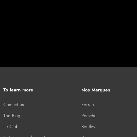
To learn more
Nos Marques
Contact us
Ferrari
The Blog
Porsche
Le Club
Bentley