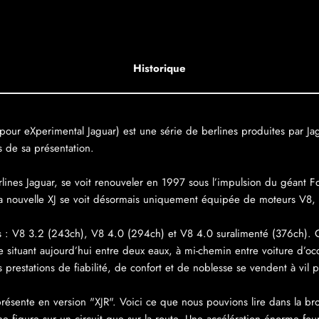
Historique
pour eXperimental Jaguar) est une série de berlines produites par Jag
s de sa présentation.
lines Jaguar, se voit renouveler en 1997 sous l’impulsion du géant F
a nouvelle XJ se voit désormais uniquement équipée de moteurs V8, 
es : V8 3.2 (243ch), V8 4.0 (294ch) et V8 4.0 suralimenté (376ch). O
 situant aujourd’hui entre deux eaux, à mi-chemin entre voiture d’occa
 prestations de fiabilité, de confort et de noblesse se vendent à vil p
se présente en version "XJR". Voici ce que nous pouvions lire dans la 