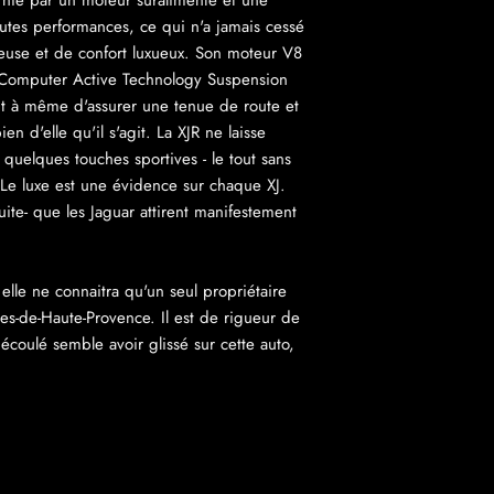
urnie par un moteur suralimenté et une
autes performances, ce qui n'a jamais cessé
gieuse et de confort luxueux. Son moteur V8
a Computer Active Technology Suspension
ent à même d'assurer une tenue de route et
en d'elle qu'il s'agit. La XJR ne laisse
, quelques touches sportives - le tout sans
. Le luxe est une évidence sur chaque XJ.
te- que les Jaguar attirent manifestement
elle ne connaitra qu'un seul propriétaire
pes-de-Haute-Provence. Il est de rigueur de
 écoulé semble avoir glissé sur cette auto,