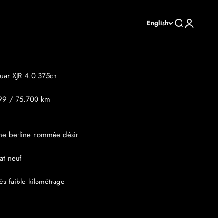
Search
Login
English
guar XJR 4.0 375ch
99 / 75.700 km
Une berline nommée désir
tat neuf
rès faible kilométrage