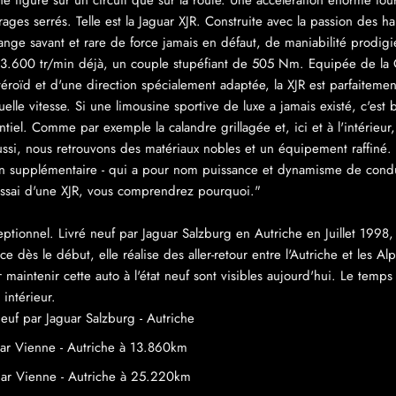
ne figure sur un circuit que sur la route. Une accélération énorme fo
ges serrés. Telle est la Jaguar XJR. Construite avec la passion des h
élange savant et rare de force jamais en défaut, de maniabilité prodi
à 3.600 tr/min déjà, un couple stupéfiant de 505 Nm. Equipée de l
téroïd et d'une direction spécialement adaptée, la XJR est parfaitem
elle vitesse. Si une limousine sportive de luxe a jamais existé, c'est bi
ntiel. Comme par exemple la calandre grillagée et, ici et à l'intérieur
i aussi, nous retrouvons des matériaux nobles et un équipement raffiné
ion supplémentaire - qui a pour nom puissance et dynamisme de condui
'essai d'une XJR, vous comprendrez pourquoi."
ptionnel. Livré neuf par Jaguar Salzburg en Autriche en Juillet 1998, 
dès le début, elle réalise des aller-retour entre l'Autriche et les Al
 maintenir cette auto à l'état neuf sont visibles aujourd'hui. Le temps
intérieur.
neuf par Jaguar Salzburg - Autriche
ar Vienne - Autriche à 13.860km
uar Vienne - Autriche à 25.220km