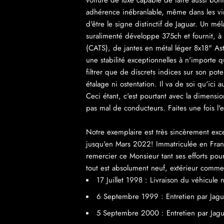
voiture de luxe capable de faire aussi bon
adhérence inébranlable, même dans les vira
d'être le signe distinctif de Jaguar. Un m
suralimenté développe 375ch et fournit, 
(CATS), de jantes en métal léger 8x18" As
une stabilité exceptionnelles à n'importe qu
filtrer que de discrets indices sur son pote
étalage ni ostentation. Il va de soi qu'ic
Ceci étant, c'est pourtant avec la dimens
pas mal de conducteurs. Faites une fois l
Notre exemplaire est très sincèrement exce
jusqu'en Mars 2022! Immatriculée en France 
remercier ce Monsieur tant ses efforts pour
tout est absolument neuf, extérieur comme 
17 Juillet 1998 : Livraison du véhicule 
6 Septembre 1999 : Entretien par Jagu
5 Septembre 2000 : Entretien par Jag