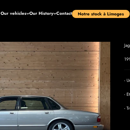
Our vehicles
Our History
Contact
Notre stock à Limoges
Ja
19
- 
- E
- T