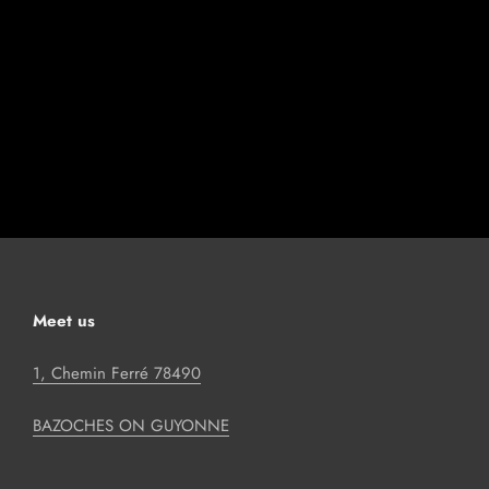
Meet us
1, Chemin Ferré 78490
BAZOCHES ON GUYONNE