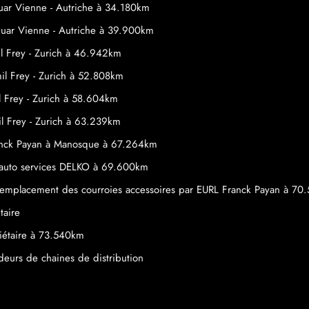
uar Vienne - Autriche à 34.180km
guar Vienne - Autriche à 39.900km
il Frey - Zurich à 46.942km
mil Frey - Zurich à 52.808km
il Frey - Zurich à 58.604km
il Frey - Zurich à 63.239km
ranck Payan à Manosque à 67.264km
s auto services DELKO à 69.600km
le remplacement des courroies accessoires par EURL Franck Payan à 7
taire
étaire à 73.540km
eurs de chaines de distribution