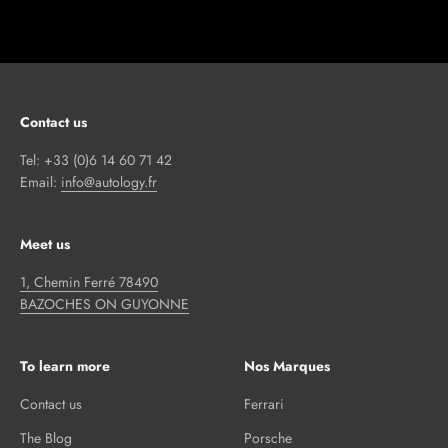
Contact us
Tel: +33 (0)6 14 60 71 42
Email:
info@autology.fr
Meet us
1, Chemin Ferré 78490
BAZOCHES ON GUYONNE
To learn more
Nos Marques
Contact us
Ferrari
The Blog
Porsche