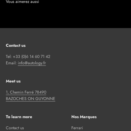
Contact us
Tel: +33 (0)6 14 60 71 42
Email:
info@autology.fr
Meet us
1, Chemin Ferré 78490
BAZOCHES ON GUYONNE
To learn more
Nos Marques
Contact us
Ferrari