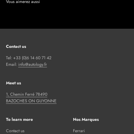
Contact us
Tel: +33 (0)6 14 60 71 42
Email:
info@autology.fr
Meet us
1, Chemin Ferré 78490
BAZOCHES ON GUYONNE
To learn more
Nos Marques
Contact us
Ferrari