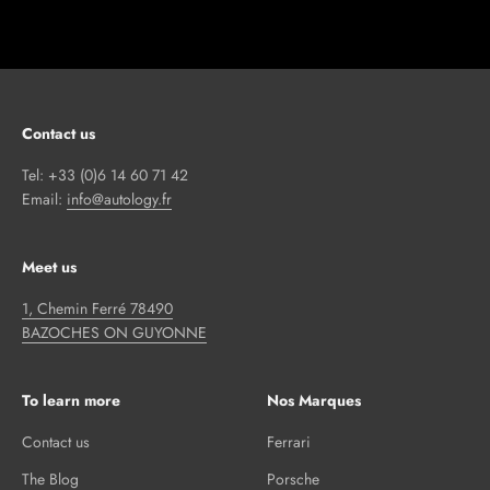
Contact us
Tel: +33 (0)6 14 60 71 42
Email:
info@autology.fr
Meet us
1, Chemin Ferré 78490
BAZOCHES ON GUYONNE
To learn more
Nos Marques
Contact us
Ferrari
The Blog
Porsche