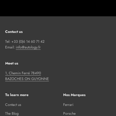
Contact us
Tel: +33 (0)6 14 60 71 42
Email:
info@autology.fr
Meet us
1, Chemin Ferré 78490
BAZOCHES ON GUYONNE
To learn more
Nos Marques
Contact us
Ferrari
The Blog
Porsche