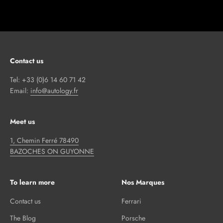
Contact us
Tel: +33 (0)6 14 60 71 42
Email:
info@autology.fr
Meet us
1, Chemin Ferré 78490
BAZOCHES ON GUYONNE
To learn more
Nos Marques
Contact us
Ferrari
The Blog
Porsche