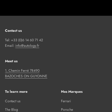
Contact us
Tel: +33 (0)6 14 60 71 42
Email:
info@autology.fr
Meet us
1, Chemin Ferré 78490
BAZOCHES ON GUYONNE
To learn more
Nos Marques
Contact us
Ferrari
The Blog
Porsche