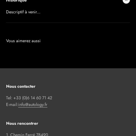
Historique
Descriptif à venir...
Nous contacter
Tel: +33 (0)6 14 60 71 42
E-mail:
info@autology.fr
Nous rencontrer
1, Chemin Ferré 78490