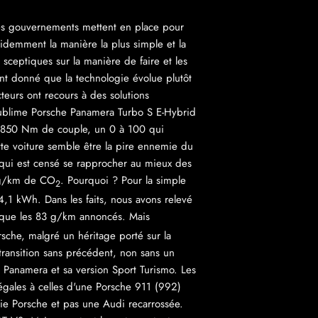
tres gouvernements mettent en place pour
évidemment la manière la plus simple et la
sceptiques sur la manière de faire et les
tant donné que la technologie évolue plutôt
eurs ont recours à des solutions
 sublime Porsche Panamera Turbo S E-Hybrid
, 850 Nm de couple, un 0 à 100 qui
te voiture semble être la pire ennemie du
t qui est censé se rapprocher au mieux des
3 g/km de CO
. Pourquoi ? Pour la simple
2
4,1 kWh. Dans les faits, nous avons relevé
 que les 83 g/km annoncés. Mais
rsche, malgré un héritage porté sur la
transition sans précédent, non sans un
 Panamera et sa version Sport Turismo. Les
égales à celles d'une Porsche 911 (992)
ie Porsche et pas une Audi recarrossée.