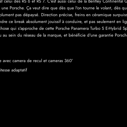
est celui des RS 6 et RS 7. C'est aussi celui de la Bentley Continental 
une Porsche. Ça veut dire que dès que l'on tourne le volant, dès que
absolument pas dépaysé. Direction précise, freins en céramique surpuiss
ndre ce break absolument jouissif à conduire, et pas seulement en li
d-chose qui s'approche de cette Porsche Panamera Turbo S E-Hybrid Spo
u au sein du réseau de la marque, et bénéficie d'une garantie Por
re avec camera de recul et cameras 360°
tesse adaptatif