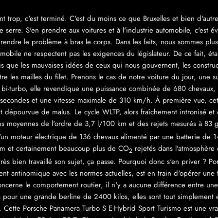
nt trop, c'est terminé. C'est du moins ce que Bruxelles et bien d'au
de serre. S'en prendre aux voitures et à l'industrie automobile, c'est 
endre le problème à bras le corps. Dans les faits, nous sommes plus 
omobile ne respectent pas les exigences du législateur. De ce fait, é
 que les mauvaises idées de ceux qui nous gouvernent, les construct
re les mailles du filet. Prenons le cas de notre voiture du jour, une
es bi-turbo, elle revendique une puissance combinée de 680 chevaux
4 secondes et une vitesse maximale de 310 km/h. À première vue, cet
était dépourvue de malus. Le cycle WLTP, alors fraîchement intronisé e
ons moyennes de l'ordre de 3,7 l/100 km et des rejets mesurés à 8
d'un moteur électrique de 136 chevaux alimenté par une batterie de 1
km et certainement beaucoup plus de CO
rejetés dans l'atmosphère
2
très bien travaillé son sujet, ça passe. Pourquoi donc s'en priver ? Po
ent antinomique avec les normes actuelles, est en train d'opérer une 
ncerne le comportement routier, il n'y a aucune différence entre une
s pour une grande berline de 2400 kilos, elles sont tout simplement 
 Cette Porsche Panamera Turbo S E-Hybrid Sport Turismo est une vra