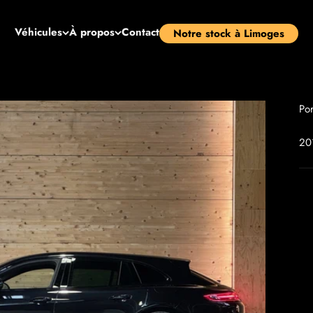
Véhicules
À propos
Contact
Notre stock à Limoges
Po
20