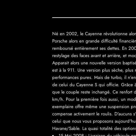
Né en 2002, le Cayenne révolutionne alors
Porsche alors en grande difficulté financiè
remboursé entièrement ses dettes. En 2007,
restylage des faces avant et arrière, et mo
Apparait alors une nouvelle version bapti
est à la 911. Une version plus sèche, plus
performances pures. Mais de turbo, il n’e
de celui du Cayenne S qui officie. Grâce à
que le couple reste inchangé. Ce renfort 
km/h. Pour la première fois aussi, un mo
exemplaire offre même une suspension pn
compense activement le roulis. D'aucuns s
celui que nous vous proposons aujourd'hui!
Havane/Sable. La quasi totalité des options
15 Mai 2008 : Livraison du véhicule ne