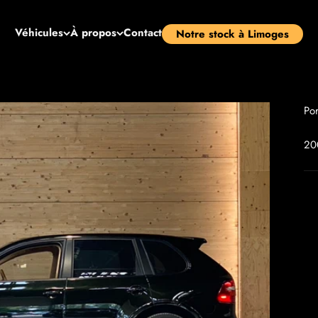
Véhicules
À propos
Contact
Notre stock à Limoges
Po
20