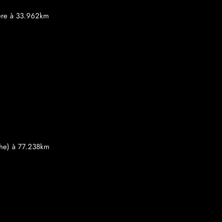
rière à 33.962km
che) à 77.238km