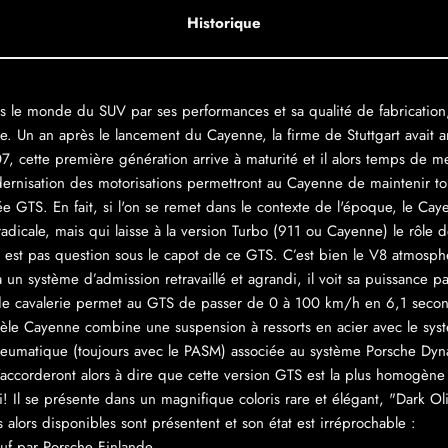
Historique
 le monde du SUV par ses performances et sa qualité de fabrication
re. Un an après le lancement du Cayenne, la firme de Stuttgart avait a
 cette première génération arrive à maturité et il alors temps de met
dernisation des motorisations permettront au Cayenne de maintenir tout
sée GTS. En fait, si l'on se remet dans le contexte de l'époque, le 
 radicale, mais qui laisse à la version Turbo (911 ou Cayenne) le rôle
n est pas question sous le capot de ce GTS. C’est bien le V8 atmosph
 un système d’admission retravaillé et agrandi, il voit sa puissance p
de cavalerie permet au GTS de passer de 0 à 100 km/h en 6,1 seconde
dèle Cayenne combine une suspension à ressorts en acier avec le sy
eumatique (toujours avec le PASM) associée au système Porsche Dyn
'accorderont alors à dire que cette version GTS est la plus homogè
 Il se présente dans un magnifique coloris rare et élégant, "Dark Oli
 alors disponibles sont présentent et son état est irréprochable :
uf par Porsche Finlande