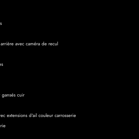
s
 arrière avec caméra de recul
es
t gansés cuir
c extensions d'ail couleur carrosserie
rie