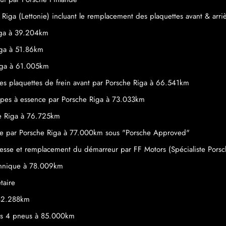
e Riga (Lettonie) incluant le remplacement des plaquettes avant & ar
iga à 39.204km
iga à 51.86km
Riga à 61.005km
 plaquettes de frein avant par Porsche Riga à 66.541km
pes à essence par Porsche Riga à 73.033km
he Riga à 76.725km
e par Porsche Riga à 77.000km sous "Porsche Approved"
tesse et remplacement du démarreur par FF Motors (Spécialiste Pors
echnique à 78.009km
taire
 82.288km
s 4 pneus à 85.000km