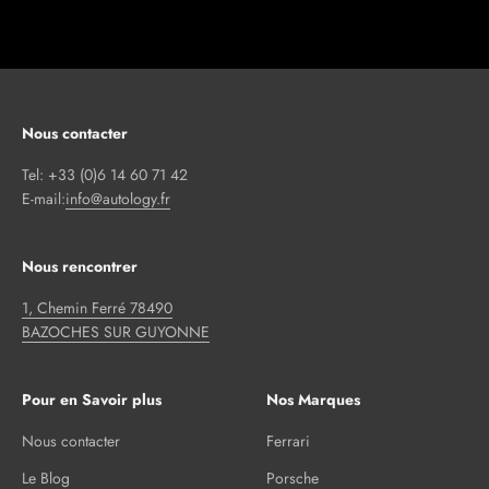
Nous contacter
Tel: +33 (0)6 14 60 71 42
E-mail:
info@autology.fr
Nous rencontrer
1, Chemin Ferré 78490
BAZOCHES SUR GUYONNE
Pour en Savoir plus
Nos Marques
Nous contacter
Ferrari
Le Blog
Porsche