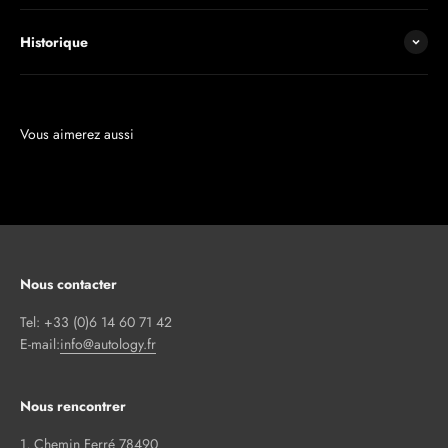
Historique
Nous contacter
Tel: +33 (0)6 14 60 71 42
E-mail:
info@autology.fr
Nous rencontrer
1, Chemin Ferré 78490