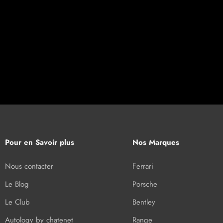
Pour en Savoir plus
Nos Marques
Nous contacter
Ferrari
Le Blog
Porsche
Le Club
Bentley
Autology by chatenet
Range