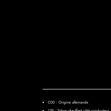
C00 : Origine allemande
139 : Siège chauffant côté conducteur