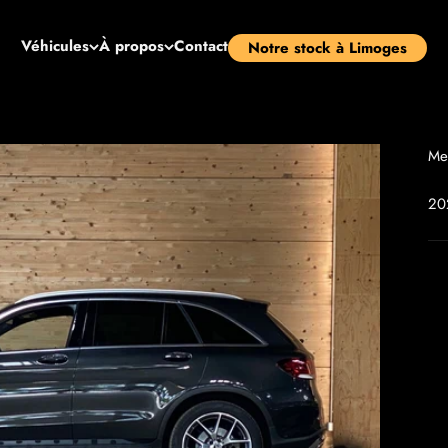
Véhicules
À propos
Contact
Notre stock à Limoges
Me
20