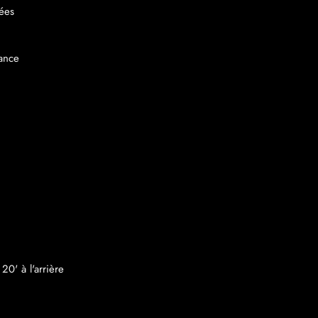
ées
ance
20' à l'arrière