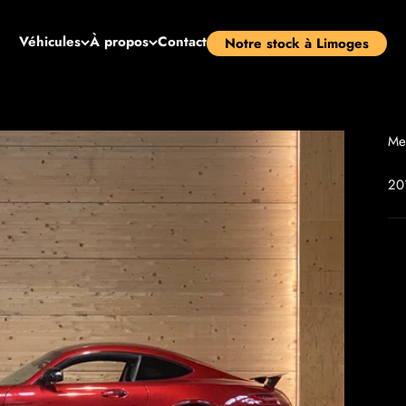
Véhicules
À propos
Contact
Notre stock à Limoges
Me
20