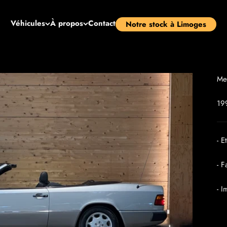
Véhicules
À propos
Contact
Notre stock à Limoges
Me
19
- E
- F
- I