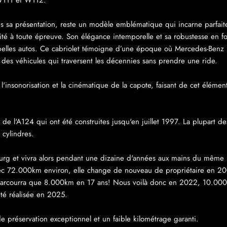
n W111 et W112.
 sa présentation, reste un modèle emblématique qui incarne parfait
bilité à toute épreuve. Son élégance intemporelle et sa robustesse en 
elles autos
. Ce cabriolet témoigne d’une époque où Mercedes-Benz n’h
i des véhicules qui traversent les décennies sans prendre une ride.
ur l'insonorisation et la cinématique de la capote, faisant de cet élém
de l'A124 qui ont été construites jusqu'en juillet 1997. La plupart des
cylindres.
rg et vivra alors pendant une dizaine d'années aux mains du même pro
 72.000km environ, elle change de nouveau de propriétaire en 2005. 
e parcourra que 8.000km en 17 ans! Nous voilà donc en 2022, 10.000
té réalisée en 2025.
de préservation exceptionnel et un faible kilométrage garanti.