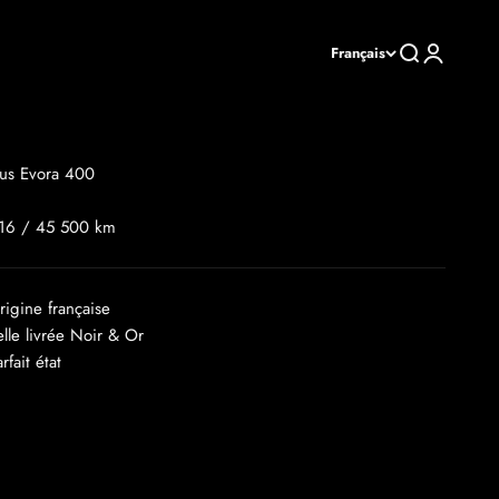
Recherche
Connexion
Français
tus Evora 400
16 / 45 500 km
rigine française
elle livrée Noir & Or
arfait état