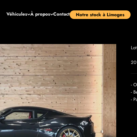
Véhicules
À propos
Contact
Notre stock à Limoges
Lo
20
- O
- B
- P