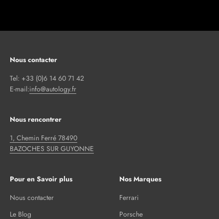
Nous contacter
Tel: +33 (0)6 14 60 71 42
E-mail:
info@autology.fr
Nous rencontrer
1, Chemin Ferré 78490
BAZOCHES SUR GUYONNE
Pour en Savoir plus
Nos Marques
Nous contacter
Ferrari
Le Blog
Porsche