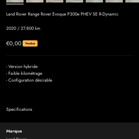
Land Rover Range Rover Evoque P300e PHEV SE R-Dynamic
2020 / 27.800 km
Prix de vente
€0,00
Vendue
- Version hybride
- Faible kilométrage
- Configuration désirable
Specifications
Marque