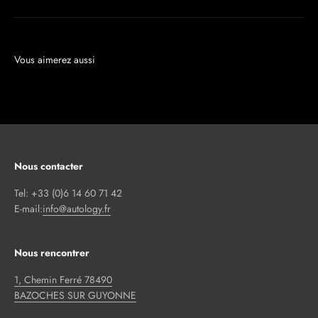
Nous contacter
Tel: +33 (0)6 14 60 71 42
E-mail:
info@autology.fr
Nous rencontrer
1, Chemin Ferré 78490
BAZOCHES SUR GUYONNE