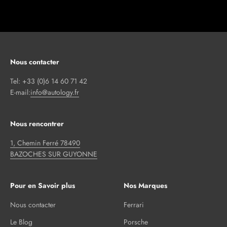
Nous contacter
Tel: +33 (0)6 14 60 71 42
E-mail:
info@autology.fr
Nous rencontrer
1, Chemin Ferré 78490
BAZOCHES SUR GUYONNE
Pour en Savoir plus
Nos Marques
Nous contacter
Ferrari
Le Blog
Porsche