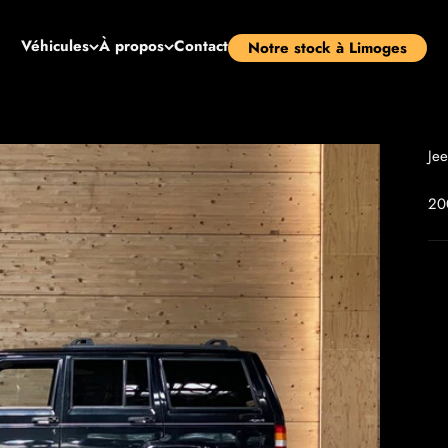
Véhicules
À propos
Contact
Notre stock à Limoges
Je
20