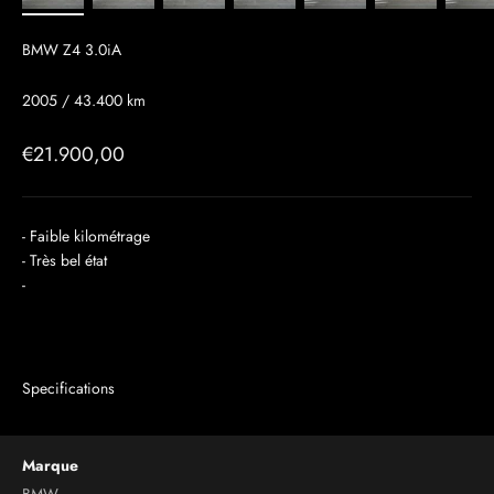
BMW Z4 3.0iA
2005 / 43.400 km
Prix de vente
€21.900,00
- Faible kilométrage
- Très bel état
-
Specifications
Marque