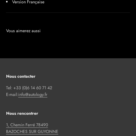
Version Française
Nous contacter
Tel: +33 (0)6 14 60 71 42
E-mail:
info@autology.fr
Nous rencontrer
1, Chemin Ferré 78490
BAZOCHES SUR GUYONNE