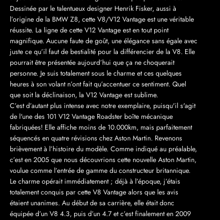
Dessinée par le talentueux designer Henrik Fisker, aussi à
l’origine de la BMW Z8, cette V8/V12 Vantage est une véritable
réussite. La ligne de cette V12 Vantage est en tout point
magnifique. Aucune faute de goût, une élégance sans égale avec
juste ce qu’il faut de bestialité pour la différencier de la V8. Elle
pourrait être présentée aujourd’hui que ça ne choquerait
personne. Je suis totalement sous le charme et ces quelques
heures à son volant n’ont fait qu’accentuer ce sentiment. Quel
que soit la déclinaison, la V12 Vantage est sublime.
C’est d’autant plus intense avec notre exemplaire, puisqu'il s'agit
de l'une des 101 V12 Vantage Roadster boîte mécanique
fabriquées! Elle affiche moins de 10.000km, mais parfaitement
séquencés en quatre révisions chez Aston Martin. Revenons
brièvement à l’histoire du modèle. Comme indiqué au préalable,
c’est en 2005 que nous découvrions cette nouvelle Aston Martin,
voulue comme l’entrée de gamme du constructeur britannique.
Le charme opérait immédiatement ; déjà à l’époque, j’étais
totalement conquis par cette V8 Vantage alors que les avis
étaient unanimes. Au début de sa carrière, elle était donc
équipée d’un V8 4.3, puis d’un 4.7 et c’est finalement en 2009