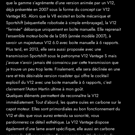
que la gamme s’agrémente d’une version animée par un V12,
déjà présentée en 2007 sous la forme du concept car V12
Vantage RS. Alors que la V8 existait en boîte mécanique et
Sportshift (séquentielle robotisée à simple embrayage), la V12
"fermée" débarque uniquement en boîte manuelle. Elle reprenait
l’ensemble moteur-boîte de la DBS (année modèle 2007), à
savoir un majestueux V12 6.0 avec boite manuelle à 6 rapports.
Plus tard, en 2013, elle sera aussi proposée avec une
transmission Sportshift sous le patronyme V12 Vantage S mais
j’avoue n’avoir jamais été convaincu par cette transmission que
je trouve un peu trop lente. Finalement, elle sera déclinée en une
rare et très désirable version roadster qui offre le cocktail
explosif du V12 avec une boite manuelle à 6 rapports, c’est
clairement l’Aston Martin ultime à mon goût.
Quelques éléments permettent de reconnaître la V12
immédiatement. Tout d’abord, les quatre ouïes en carbone sur le
capot moteur. Elles sont primordiales au bon fonctionnement du
V12 et dès que vous aurez entendu sa sonorité, vous
pardonnerez ce détail esthétique. La V12 Vantage dispose
également d’une lame avant spécifique, elle aussi en carbone