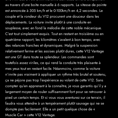
au travers d’une boite manuelle à 6 rapports. La vitesse de pointe
est annoncée à 305 km/h et le 0-100km/h en 4,2 secondes. Le
couple et la rondeur du V12 procurent une douceur dans les
déplacements. La voiture invite plutôt à une conduite en
souplesse, avec en fond la mélodie de cette noble mécanique.
C’est tout simplement exquis. Tout en restant en troisième ou en
quatrième rapport, les kilomètres s’avalent à bon tempo, avec
des relances franches et dynamiques. Malgré la suspension
relativement ferme et les assises plutôt dures, cette V12 Vantage
est une GT dans toute sa splendeur. Les commandes sont
toutefois assez viriles, ce qui rend la conduite très plaisante à
mes yeux tout en restant facile. Néanmoins, comme la voiture
n’invite pas vraiment à appliquer un rythme très brutal et soutenu,
ça ne péjore pas trop l’expérience au volant de cette V12. Sans
compter qu’en apprenant à la connaître, je vous garantis qu’il y a
largement moyen de rouler suffisamment fort pour se retrouver à
pied un certain temps. Et si vous vous aventurez sur ce terrain, il
faudra vous attendre à un tempérament plutôt sauvage qui ne se
dompte pas facilement. Elle a un petit quelque chose de «
Muscle Car » cette V12 Vantage.