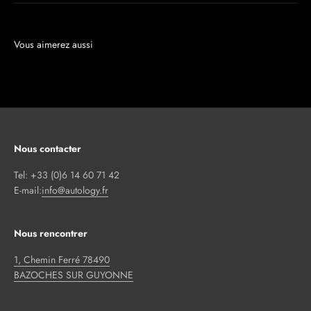
Nous contacter
Tel: +33 (0)6 14 60 71 42
E-mail:
info@autology.fr
Nous rencontrer
1, Chemin Ferré 78490
BAZOCHES SUR GUYONNE