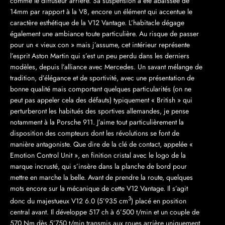
comme le diffuseur arrière. Sa suspension a été abaissée de
14mm par rapport à la V8, encore un élément qui accentue le
caractère esthétique de la V12 Vantage. L’habitacle dégage
également une ambiance toute particulière. Au risque de passer
pour un « vieux con » mais j’assume, cet intérieur représente
l’esprit Aston Martin qui s’est un peu perdu dans les derniers
modèles, depuis l’alliance avec Mercedes. Un savant mélange de
tradition, d’élégance et de sportivité, avec une présentation de
bonne qualité mais comportant quelques particularités (on ne
peut pas appeler cela des défauts) typiquement « British » qui
perturberont les habitués des sportives allemandes, je pense
notamment à la Porsche 911. J’aime tout particulièrement la
disposition des compteurs dont les révolutions se font de
manière antagoniste. Que dire de la clé de contact, appelée «
Emotion Control Unit », en finition cristal avec le logo de la
marque incrusté, qui s’insère dans la planche de bord pour
mettre en marche la belle. Avant de prendre la route, quelques
mots encore sur la mécanique de cette V12 Vantage. Il s’agit
3
donc du majestueux V12 6.0 (5’935 cm
) placé en position
central avant. Il développe 517 ch à 6’500 t/min et un couple de
570 Nm dès 5’750 t/min transmis aux roues arrière uniquement